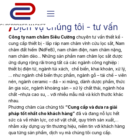
Dịch vụ chúng tôi - tư vấn
Công ty nam châm Siêu Cường
chuyên tư vấn thiết kế -
cung cấp thiết bị - lắp ráp nam châm vĩnh cửu lọc sắt, Nam
châm đất hiếm (NdFeB), nam châm điện, nam châm nặng,
nam châm dẻo… Những sản phẩm nam châm lọc sắt được
ứng dụng rộng rãi trong tất cả các ngành công nghiệp :
thiết bị điện tử, ngành túi xách, chế biến, khai khoán, xử lý,
… như ngành chế biến thực phẩm, ngành gỗ – tái chế – viên
nén, ngành ceramic – đá – xi măng, dành dược phẩm, thức
ăn gia súc, ngành khoáng sản – xử lý chất thải, ngành hóa
chất –nhựa cao su, .. với nhiều mẫu mã và kích thước khác
nhau.
Phương châm của chúng tôi
“Cung cấp và đưa ra giải
pháp tốt nhất cho khách hàng”
đã và đang nỗ lực hết
sức cả về nhân lực, cơ sở vật chất, quy trình sản xuất,…
nhằm xây dựng uy tín thương hiệu, niềm tin với khách hàng
qua từng sản phẩm, dịch vụ mà chúng tôi cung cấp.